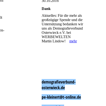
ern
30.10.2016
Dank
Aktuelles: Für die mehr als
lt
großzügige Spende und die
Untersützung bedanken wir
uns als Demografieverbund
en-
Osterwieck e.V. bei
WERBEWELTEN
Martin Lindow!
mehr
demografieverbund-
osterwieck.de
pe-kleinert@t-online.de