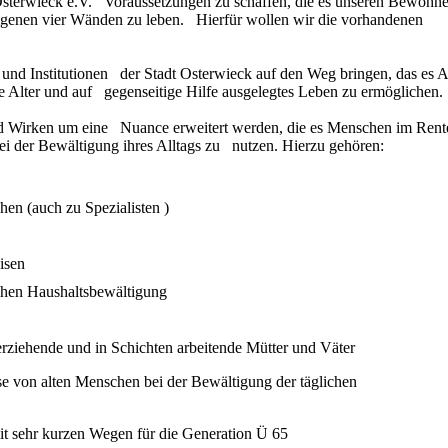
sterwieck e.V. Voraussetzungen zu schaffen, die es unseren Bewohn
 eigenen vier Wänden zu leben. Hierfür wollen wir die vorhandenen
und Institutionen der Stadt Osterwieck auf den Weg bringen, das es A
e Alter und auf gegenseitige Hilfe ausgelegtes Leben zu ermöglichen.
und Wirken um eine Nuance erweitert werden, die es Menschen im Rent
bei der Bewältigung ihres Alltags zu nutzen. Hierzu gehören:
erstützungen
hen (auch zu Spezialisten )
isen
ichen Haushaltsbewältigung
erziehende und in Schichten arbeitende Mütter und Väter
e von alten Menschen bei der Bewältigung der täglichen
it sehr kurzen Wegen für die Generation Ü 65